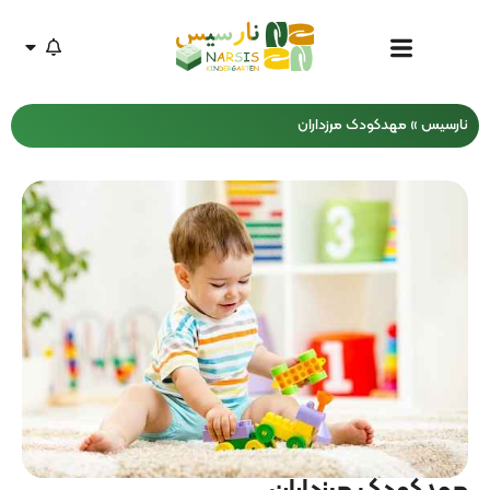
نارسیس
»
مهدکودک مرزداران