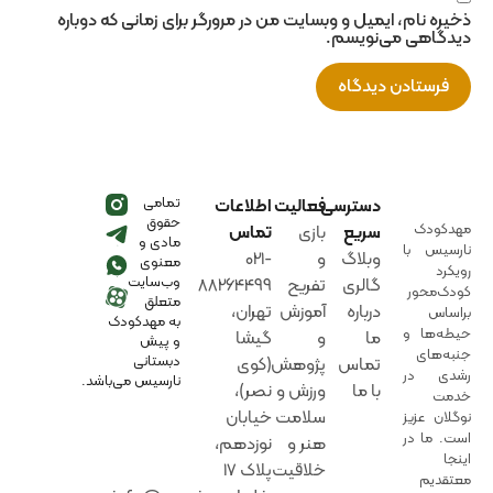
ذخیره نام، ایمیل و وبسایت من در مرورگر برای زمانی که دوباره
دیدگاهی می‌نویسم.
تمامی
دسترسی
فعالیت
اطلاعات
حقوق
مهدکودک
سریع
بازی‌
تماس
مادی و
نارسیس با
وبلاگ
و‌
021-
معنوی
رویکرد
وب‌سایت
گالری
تفریح
88264499
کودک‌محور
متعلق
درباره
آموزش‌‌
تهران،
براساس
به مهدکودک
حیطه‌ها و
ما
و‌
گیشا
و پیش
جنبه‌های
دبستانی
تماس
پژوهش
(کوی
رشدی در
نارسیس می‌باشد.
با ما
ورزش‌ و‌
نصر)،
خدمت
سلامت
خیابان
نوگلان عزیز
است. ما در
هنر‌ و‌‌
نوزدهم،
اینجا
خلاقیت
پلاک 17
معتقدیم