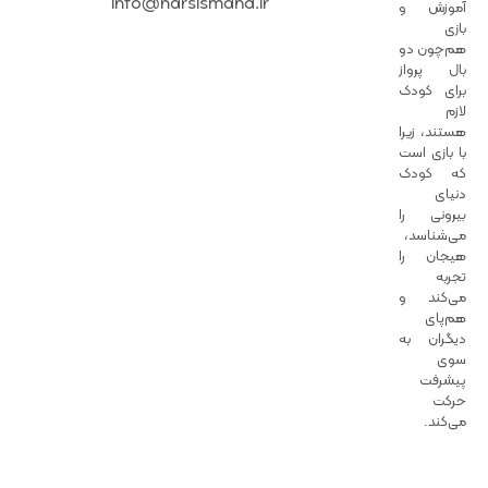
info@narsismahd.ir
آموزش و
بازی
هم‌چون دو
بال پرواز
برای کودک
لازم
هستند، زیرا
با بازی است
که کودک
دنیای
بیرونی را
می‌شناسد،
هیجان را
تجربه
می‌کند و
هم‌پای
دیگران به
سوی
پیشرفت
حرکت
می‌کند.