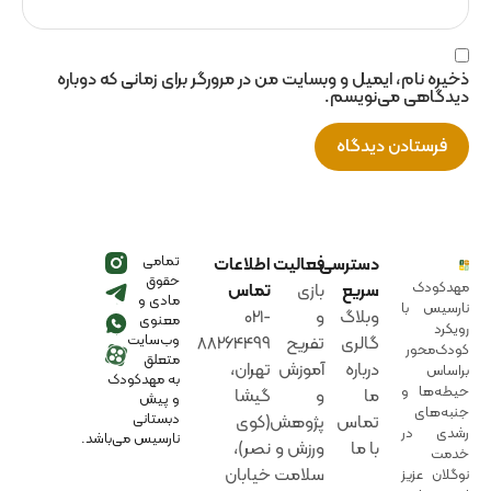
ذخیره نام، ایمیل و وبسایت من در مرورگر برای زمانی که دوباره
دیدگاهی می‌نویسم.
تمامی
دسترسی
فعالیت
اطلاعات
حقوق
مهدکودک
سریع
بازی‌
تماس
مادی و
نارسیس با
وبلاگ
و‌
021-
معنوی
رویکرد
وب‌سایت
گالری
تفریح
88264499
کودک‌محور
متعلق
درباره
آموزش‌‌
تهران،
براساس
به مهدکودک
حیطه‌ها و
ما
و‌
گیشا
و پیش
جنبه‌های
دبستانی
تماس
پژوهش
(کوی
رشدی در
نارسیس می‌باشد.
با ما
ورزش‌ و‌
نصر)،
خدمت
سلامت
خیابان
نوگلان عزیز