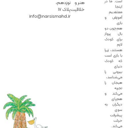
است. ما در
هنر‌ و‌‌
نوزدهم،
اینجا
خلاقیت
پلاک 17
معتقدیم
info@narsismahd.ir
آموزش و
بازی
هم‌چون دو
بال پرواز
برای کودک
لازم
هستند، زیرا
با بازی است
که کودک
دنیای
بیرونی را
می‌شناسد،
هیجان را
تجربه
می‌کند و
هم‌پای
دیگران به
سوی
پیشرفت
حرکت
می‌کند.