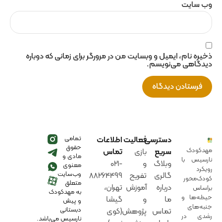
وب‌ سایت
ذخیره نام، ایمیل و وبسایت من در مرورگر برای زمانی که دوباره
دیدگاهی می‌نویسم.
تمامی
دسترسی
فعالیت
اطلاعات
حقوق
مهدکودک
سریع
بازی‌
تماس
مادی و
نارسیس با
وبلاگ
و‌
021-
معنوی
رویکرد
وب‌سایت
گالری
تفریح
88264499
کودک‌محور
متعلق
درباره
آموزش‌‌
تهران،
براساس
به مهدکودک
حیطه‌ها و
ما
و‌
گیشا
و پیش
جنبه‌های
دبستانی
تماس
پژوهش
(کوی
رشدی در
نارسیس می‌باشد.