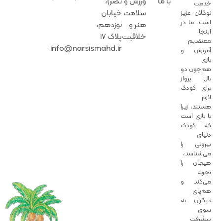
با ما
ورزش‌ و‌
نصر)،
خدمت
سلامت
خیابان
نوگلان عزیز
است. ما در
هنر‌ و‌‌
نوزدهم،
اینجا
خلاقیت
پلاک 17
معتقدیم
info@narsismahd.ir
آموزش و
بازی
هم‌چون دو
بال پرواز
برای کودک
لازم
هستند، زیرا
با بازی است
که کودک
دنیای
بیرونی را
می‌شناسد،
هیجان را
تجربه
می‌کند و
هم‌پای
دیگران به
سوی
پیشرفت